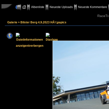
Albenliste
Neueste Uploads
Neueste Kommentare
RaceTr
Galerie
>
Bilster Berg 4.9.2023 HÃ¼papics