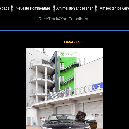
ploads
Neueste Kommentare
Am meisten angesehen
Am besten bewert
RaceTrack4You Fotoalbum -
Datei 78/80