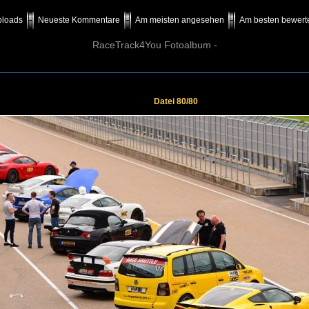
ploads
Neueste Kommentare
Am meisten angesehen
Am besten bewert
RaceTrack4You Fotoalbum -
Datei 80/80