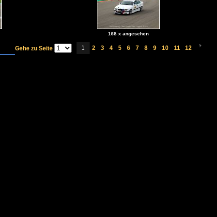
168 x angesehen
1
2
3
4
5
6
7
8
9
10
11
12
Gehe zu Seite