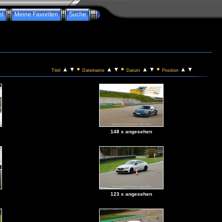
et
Meine Favoriten
Suche
•
•
•
Titel
Dateiname
Datum
Position
148 x angesehen
123 x angesehen