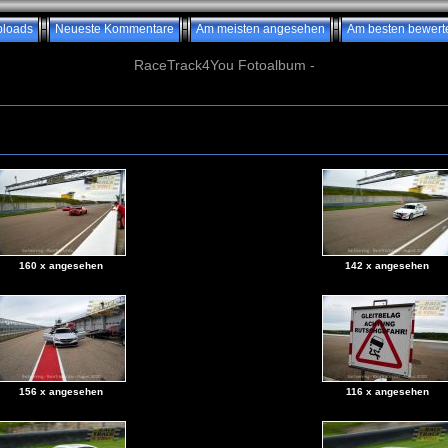
ploads
Neueste Kommentare
Am meisten angesehen
Am besten bewert
RaceTrack4You Fotoalbum -
160 x angesehen
142 x angesehen
156 x angesehen
116 x angesehen