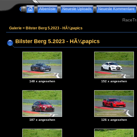
Albenliste
Neueste Uploads
Neueste Kommentare
RaceTr
Galerie
>
Bilster Berg 5.2023 - HÃ¼papics
Bilster Berg 5.2023 - HÃ¼papics
148 x angesehen
152 x angesehen
187 x angesehen
126 x angesehen